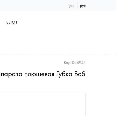
укр
рус
БЛОГ
Код:
004943
ппарата плюшевая Губка Боб