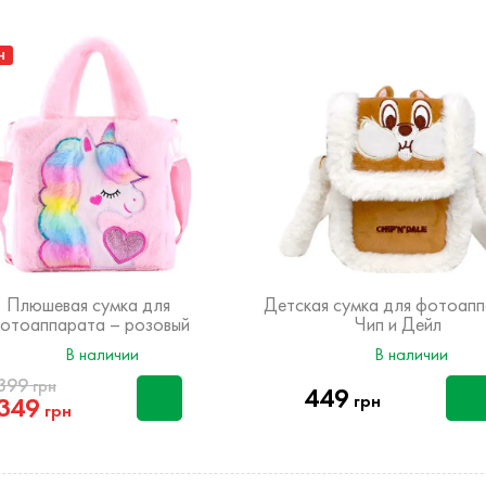
Н
Плюшевая сумка для
Детская сумка для фотоап
отоаппарата – розовый
Чип и Дейл
Единорог
В наличии
В наличии
399
грн
449
грн
349
грн