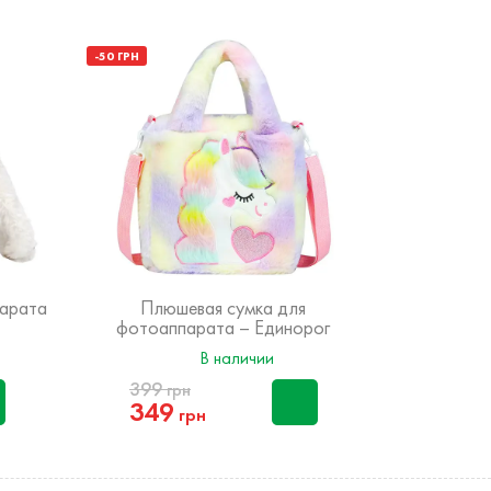
-50 ГРН
парата
Плюшевая сумка для
Детская су
фотоаппарата – Единорог
В наличии
399
грн
449
349
грн