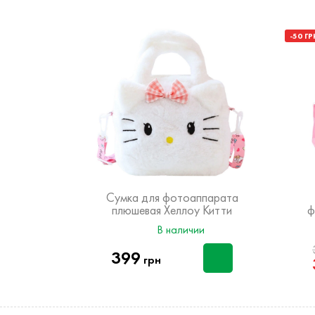
-50 ГР
ппарата
Сумка для фотоаппарата
ty
плюшевая Хеллоу Китти
ф
чии
В наличии
399
грн