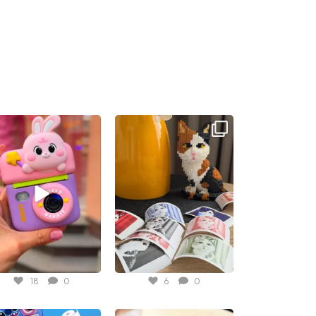
Jun 9
Jun 4
18
0
6
0
May 8
Apr 29