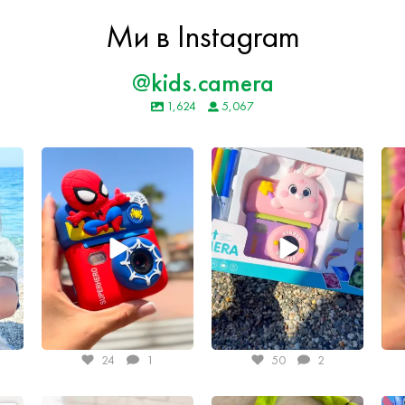
Ми в Instagram
@kids.camera
1,624
5,067
Jul 3
Jul 2
24
1
50
2
May 22
May 11