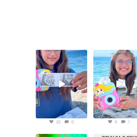
Jul 9
Jul 5
22
0
8
1
Jun 3
May 30