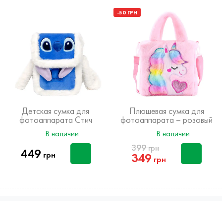
-50 ГРН
Детская сумка для
Плюшевая сумка для
фотоаппарата Стич
фотоаппарата – розовый
Единорог
В наличии
В наличии
399
грн
449
грн
349
грн
info@kids-camera.com.ua