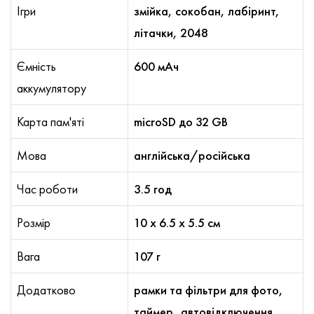
Ігри
змійка, сокобан, лабіринт,
літачки, 2048
Ємність
600 мАч
аккумулятору
Карта пам'яті
microSD до 32 GB
Мова
англійська/російська
Час роботи
3.5 год
Розмір
10 х 6.5 х 5.5 см
Вага
107 г
Додатково
рамки та фільтри для фото,
таймер, автовідключення,