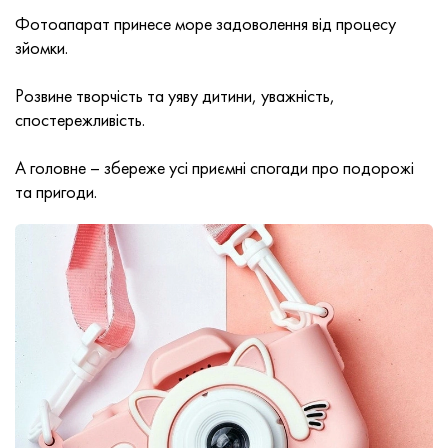
Фотоапарат принесе море задоволення від процесу
зйомки.
Розвине творчість та уяву дитини, уважність,
спостережливість.
А головне – збереже усі приємні спогади про подорожі
та пригоди.