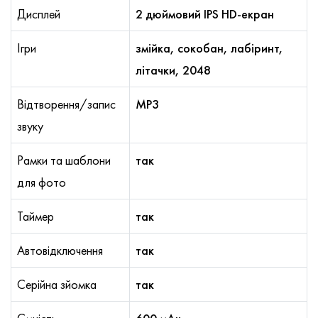
Дисплей
2 дюймовий IPS HD-екран
Ігри
змійка, cокобан, лабіринт,
літачки, 2048
Відтворення/запис
MP3
звуку
Рамки та шаблони
так
для фото
Таймер
так
Автовідключення
так
Серійна зйомка
так