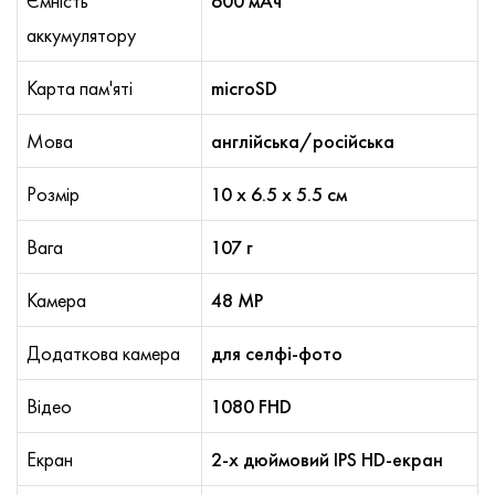
Ємність
600 мАч
аккумулятору
Карта пам'яті
microSD
Мова
англійська/російська
Розмір
10 х 6.5 х 5.5 см
Вага
107 г
Камера
48 MP
Додаткова камера
для селфі-фото
Відео
1080 FHD
Екран
2-х дюймовий IPS HD-екран