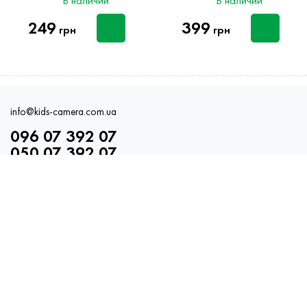
В наличии
В наличии
249
399
грн
грн
info@kids-camera.com.ua
096 07 392 07
050 07 392 07
каждый день с 10:00 до 20:00
Каталог
Блог
Оплата и доставка
Про нас
Публичная оферта