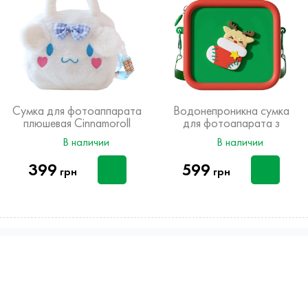
Сумка для фотоаппарата
Водонепроникна сумка
плюшевая Cinnamoroll
для фотоапарата з
Новорічним дизайном
В наличии
В наличии
399
599
грн
грн
info@kids-camera.com.ua
096 07 392 07
050 07 392 07