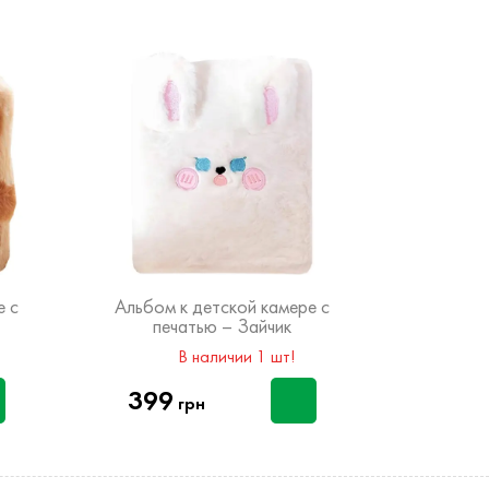
НОВИНКА
е с
Альбом к детской камере с
Альбом 
печатью – Зайчик
печа
В наличии 1 шт!
399
199
грн