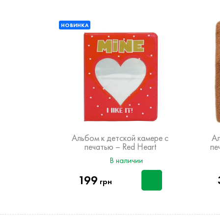
НОВИНКА
й камере с
Альбом к детской камере с
Ал
 Собачка
печатью – Red Heart
пе
чии
В наличии
199
грн