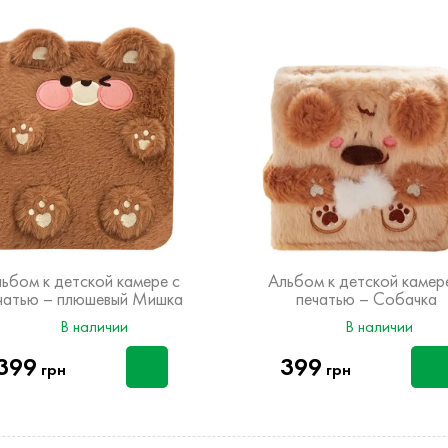
ьбом к детской камере с
Альбом к детской камер
чатью – плюшевый Мишка
печатью – Собачка
В наличии
В наличии
399
399
грн
грн