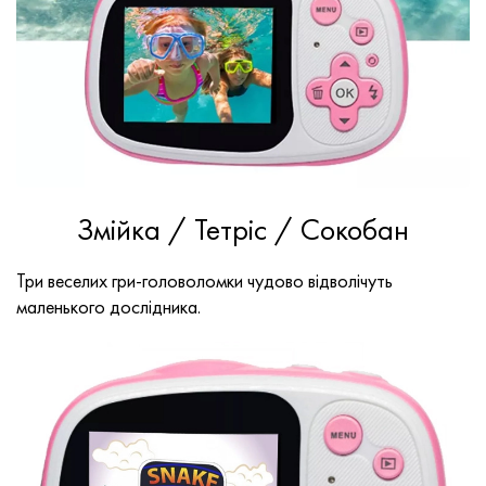
Змійка / Тетріс / Сокобан
Три веселих гри-головоломки чудово відволічуть
маленького дослідника.