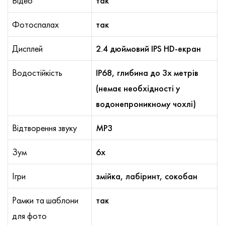
Відео
так
Фотоспалах
так
Дисплей
2.4 дюймовий IPS HD-екран
Водостійкість
IP68, глибина до 3х метрів
(немає необхідності у
водонепроникному чохлі)
Відтворення звуку
MP3
Зум
6x
Ігри
змійка, лабіринт, сокобан
Рамки та шаблони
так
для фото