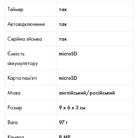
Таймер
так
Автовідключення
так
Серійна зйомка
так
Ємність
microSD
аккумулятору
Карта пам'яті
microSD
Мова
англійський/російський
Розмір
9 х 6 х 3 см
Вага
97 г
Камера
8 MP