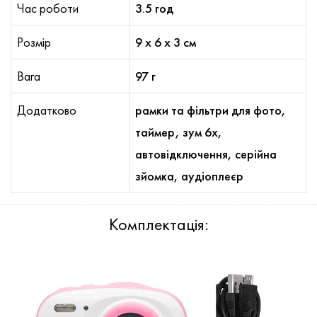
Час роботи
3.5 год
Розмір
9 х 6 х 3 см
Вага
97 г
Додатково
рамки та фільтри для фото,
таймер, зум 6х,
автовідключення, серійна
зйомка, аудіоплеєр
Комплектація: