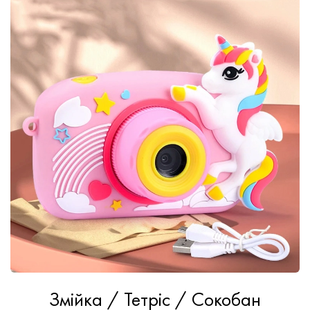
Змійка / Тетріс / Сокобан