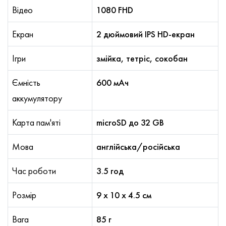
Відео
1080 FHD
Екран
2 дюймовий IPS HD-екран
Ігри
змійка, тетріс, сокобан
Ємність
600 мАч
аккумулятору
Карта пам'яті
microSD до 32 GB
Мова
англійська/російська
Час роботи
3.5 год
Розмір
9 х 10 х 4.5 см
Вага
85 г