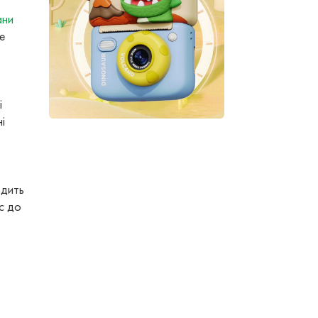
ани
е
і
і
одить
ес до