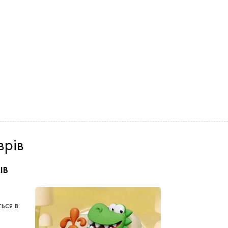
врів
ІВ
ься в