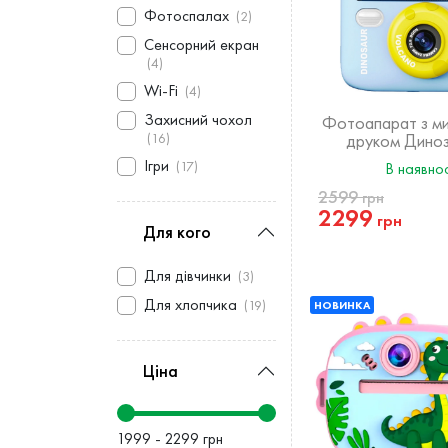
Фотоспалах
(2)
Сенсорний екран
(4)
Wi-Fi
(4)
Захисний чохол
Фотоапарат з м
(16)
друком Дино
Ігри
(17)
В наявнос
2599
грн
2299
грн
Для кого
Для дівчинки
(3)
Для хлопчика
(19)
НОВИНКА
Ціна
1999 - 2299 грн