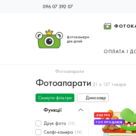
096 07 392 07
ФОТОК
фотокамери
для дітей
ОПЛАТА І Д
Фотоапарати
Фотоапарати
21 із 137 товарів
Скинути фільтри
Динозавр
Функції
-300 ГРН
Друк фото
ТОП ПРОДАЖІВ
(11)
Селфі-камера
(19)