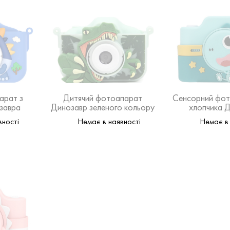
арат з
Дитячий фотоапарат
Сенсорний фот
завра
Динозавр зеленого кольору
хлопчика 
ору
вності
Немає в наявності
Немає в 