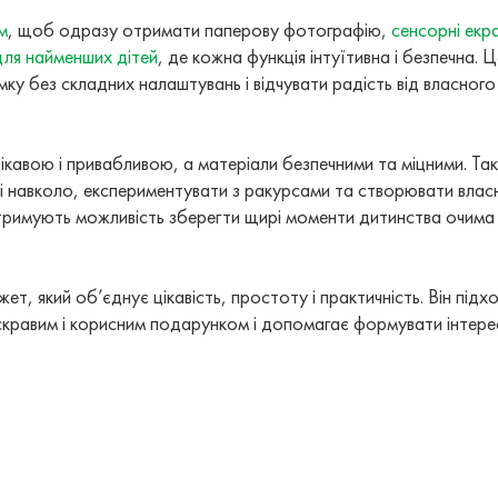
м
, щоб одразу отримати паперову фотографію,
сенсорні екр
для найменших дітей
, де кожна функція інтуїтивна і безпечна. Ц
ку без складних налаштувань і відчувати радість від власного
кавою і привабливою, а матеріали безпечними та міцними. Так
і навколо, експериментувати з ракурсами та створювати власн
отримують можливість зберегти щирі моменти дитинства очима
ет, який об’єднує цікавість, простоту і практичність. Він підх
ає яскравим і корисним подарунком і допомагає формувати інтер