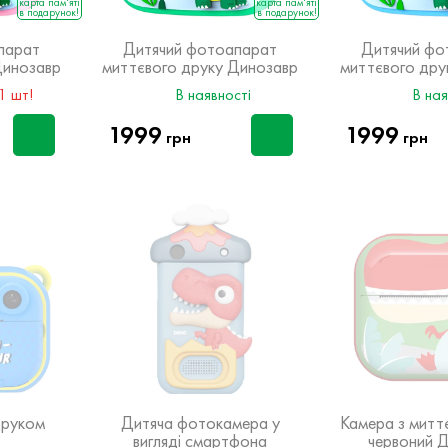
карта пам'яті
карта пам'яті
в подарунок!
в подарунок!
парат
Дитячий фотоапарат
Дитячий фо
Динозавр
миттєвого друку Динозавр
миттєвого дру
зелений
син
1 шт!
В наявності
В ная
1999
1999
грн
грн
друком
Дитяча фотокамера у
Камера з митт
вигляді смартфона
червоний 