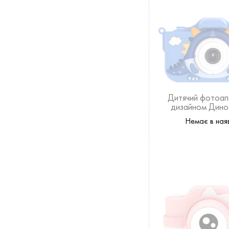
Дитячий фотоап
дизайном Дино
синього коль
Немає в ная