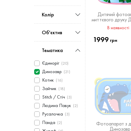
Дитячий фотоа
Колір
миттєвого друку 
рожевий
В наявності 
Об'єктив
1999
грн
Тематика
Єдиноріг
(20)
Динозавр
(21)
Котик
(16)
Зайчик
(18)
Stitch / Стіч
(3)
Людина Павук
(2)
Русалочка
(3)
Панда
(2)
Фотоапарат з 
Динозавр
Жираф