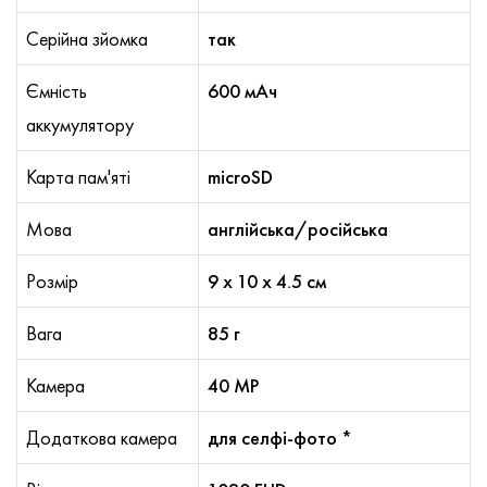
Серійна зйомка
так
Ємність
600 мАч
аккумулятору
Карта пам'яті
microSD
Мова
англійська/російська
Розмір
9 х 10 х 4.5 см
Вага
85 г
Камера
40 MP
Додаткова камера
для селфі-фото *