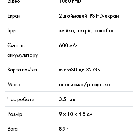
Відео
1080 FHD
Екран
2 дюймовий IPS HD-екран
Ігри
змійка, тетріс, сокобан
Ємність
600 мАч
аккумулятору
Карта пам'яті
microSD до 32 GB
Мова
англійська/російська
Час роботи
3.5 год
Розмір
9 х 10 х 4.5 см
Вага
85 г