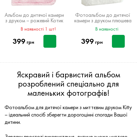
Альбом до дитячої камери
Фотоальбом до дитячої
з друком – рожевий Котик
камери з друком плюшева
Панда
В наявності 1 шт!
В наявності
399
399
грн
грн
Яскравий і барвистий альбом
розроблений спеціально для
маленьких фотографів!
Фотоальбом для дитячої камери з миттєвим друком Kitty
– ідеальний спосіб зберегти дорогоцінні спогади Вашої
дитини.
Завдяки простоті використання, дитина зможе миттєво