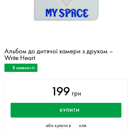
Альбом до дитячої камери з друком –
Write Heart
В наявності
199
грн
КУПИТИ
або
купити в
клік