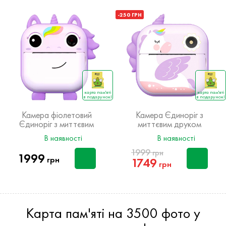
-250 ГРН
карта пам'яті
карта пам'яті
в подарунок!
в подарунок!
Камера фіолетовий
Камера Єдиноріг з
Єдиноріг з миттєвим
миттєвим друком
друком
В наявності
В наявності
1999
грн
1999
грн
1749
грн
Карта пам'яті на 3500 фото у