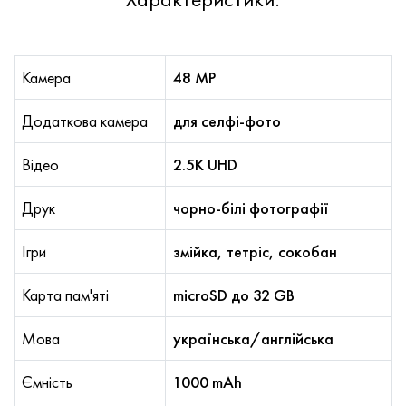
Камера
48 MP
Додаткова камера
для селфі-фото
Відео
2.5K UHD
Друк
чорно-білі фотографії
Ігри
змійка, тетріс, сокобан
Карта пам'яті
microSD до 32 GB
Мова
українська/англійська
Ємність
1000 mAh