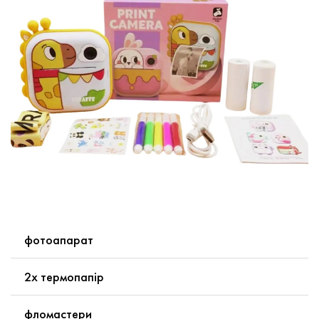
фотоапарат
2х термопапір
фломастери