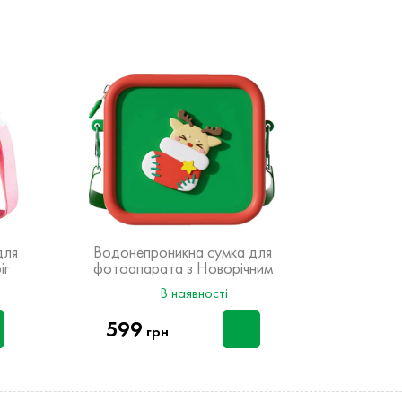
для
Водонепроникна сумка для
Сумка для
іг
фотоапарата з Новорічним
дизайном
В наявності
599
399
грн