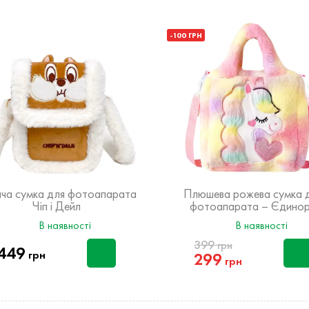
-100 ГРН
ча сумка для фотоапарата
Плюшева рожева сумка 
Чіп і Дейл
фотоапарата – Єдинор
В наявності
В наявності
399
грн
449
грн
299
грн