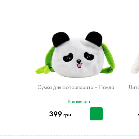
апарата
Сумка для фотоапарата – Панда
Дитя
тик
ності
В наявності
399
грн