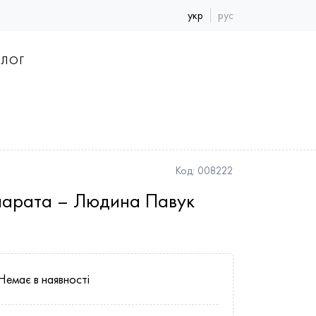
укр
рус
БЛОГ
Код:
008222
парата – Людина Павук
Немає в наявності